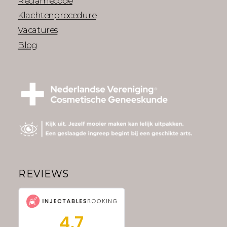
Reclamecode
Klachtenprocedure
Vacatures
Blog
REVIEWS